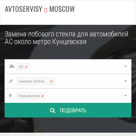
AVTOSERVISY
MOSCOW
Замена лобового стекла для автомобилей
AC около метро Кунцевская
×
AC
×
замена лобового стекла
×
Кунцевская
ПОДОБРАТЬ