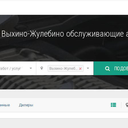
е Выхино-Жулебино обслуживающие а
ПОДОБ
×
абот / услуг
Выхино-Жулебино
анные
Дилеры