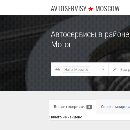
AVTOSERVISY
MOSCOW
Автосервисы в район
Motor
×
Hafei Motor
Вид р
Все автосервисы
Специализиров
0
Ничего не найдено.