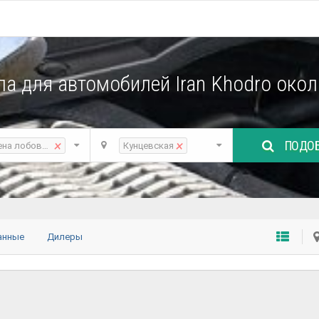
ла для автомобилей Iran Khodro око
ПОДОБ
×
×
ена лобового стекла
Кунцевская
анные
Дилеры