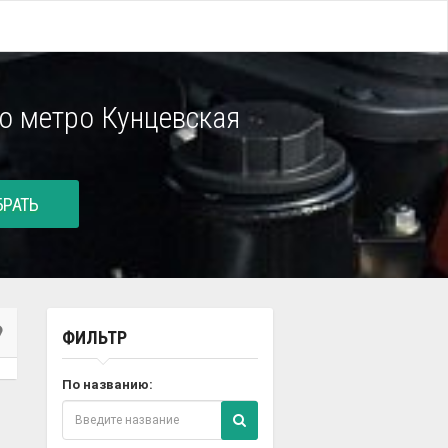
ло метро Кунцевская
РАТЬ
ФИЛЬТР
По названию: