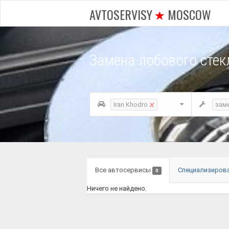
AVTOSERVISY
MOSCOW
Замена лобового стек
×
Iran Khodro
зам
Все автосервисы
Специализиров
0
Ничего не найдено.