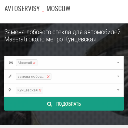
AVTOSERVISY
MOSCOW
Замена лобового стекла для автомобилей
Maserati около метро Кунцевская
×
Maserati
×
замена лобового стекла
×
Кунцевская
ПОДОБРАТЬ