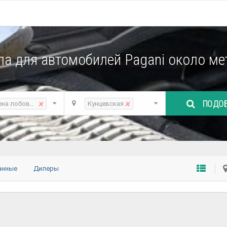
ла для автомобилей Pagani около ме
ПОДОБ
×
×
ена лобового стекла
Кунцевская
анные
Дилеры