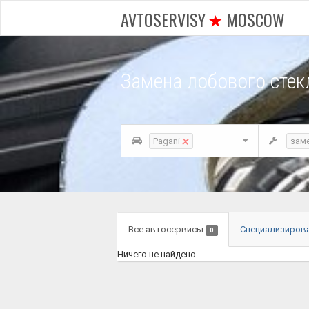
AVTOSERVISY
MOSCOW
Замена лобового стек
×
Pagani
зам
Все автосервисы
Специализиров
0
Ничего не найдено.