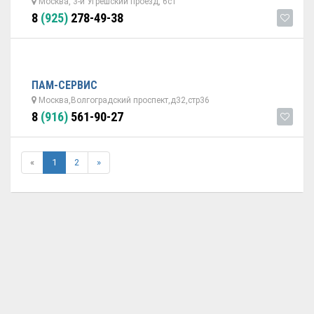
Москва, 3-й Угрешский проезд, 6с1
8
(925)
278-49-38
ПАМ-СЕРВИС
Москва,Волгоградский проспект,д32,стр36
8
(916)
561-90-27
«
1
2
»