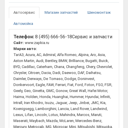
Автосервис
Магазин запчастей
Шиномонтаж
Автомойка
Телефон:
8 (495) 666-56-18
Сервис и запчасти
Сайт:
www.zapkia.ru
Марки авто:
ТагАЗ, Acura, AC, Admiral, Alfa Romeo, Alpina, Aro, Asia,
Aston Martin, Audi, Bentley, BMW, Brilliance, Bugatti, Buick,
BYD, Cadillac, Caterham, Chana, Changfeng, Chery, Chevrolet,
Chrysler, Citroen, Dacia, Dadi, Daewoo, DAF, Daihatsu,
Daimler, Derways, De Tomaso, Dodge, Doninvest,
Donkervoort, Eagle, FAW, Ferrari, Fiat, Ford, Foton, FSO, FSR,
Geely, Geo, Ginetta, GMC, Gonow, Great Wall, Hafei Motor,
Haima, Holden, Honda, Huanghai, Hummer, Hyundai, Infiniti,
Intrall, Iran Khodro, Isuzu, Jaguar, Jeep, Jinbei, JMC, Kia,
Koenigsegg, Lamborghini, Lancia, Land Rover, Landwind,
Lexus, Lifan, Lincoln, Lotus, Mahindra, Marcos, Maruti,
Maserati, Maybach, Mazda, McLaren, Mercedes-Benz,
Mercury, Metrocab, MG, Microcar, Mini, Mitsubishi, Mitsuoka,