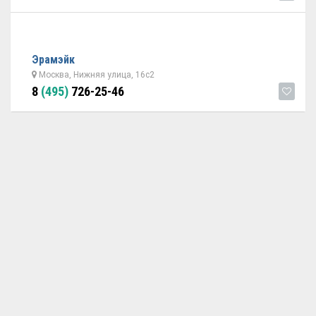
Эрамэйк
Москва, Нижняя улица, 16с2
8
(495)
726-25-46
ОБРАТНАЯ СВЯЗЬ
ДОБАВИТЬ АВТОСЕРВИС
© 2026 Avtoservisy.moscow - подбор автосервиса в Москве.