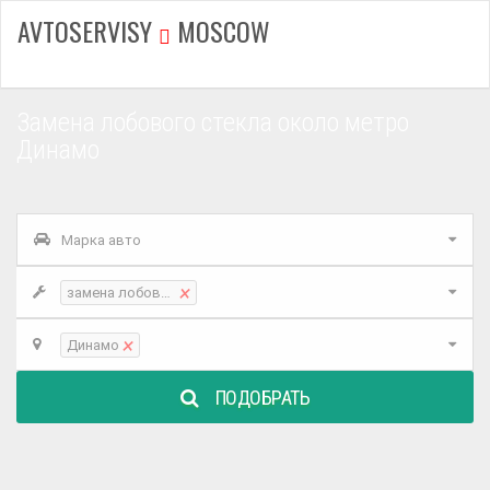
AVTOSERVISY
MOSCOW
Замена лобового стекла около метро
Динамо
Марка авто
×
замена лобового стекла
×
Динамо
ПОДОБРАТЬ