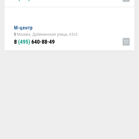
М-центр
Москва, Дубининская улица, 63с3
8
(495)
640-88-49
ОБРАТНАЯ СВЯЗЬ
ДОБАВИТЬ АВТОСЕРВИС
© 2026 Avtoservisy.moscow - подбор автосервиса в Москве.