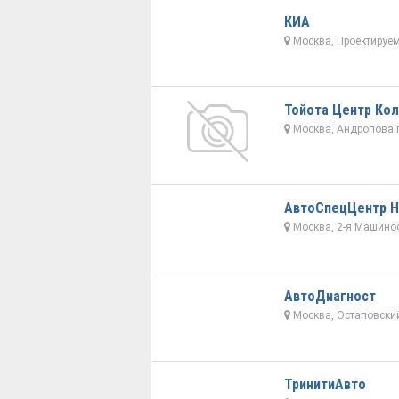
КИА
Москва, Проектируем
Тойота Центр Ко
Москва, Андропова п
АвтоСпецЦентр H
Москва, 2-я Машинос
АвтоДиагност
Москва, Остаповский
ТринитиАвто