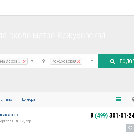
ла около метро Кожуховская
ПОДОБ
×
×
ена лобового стекла
Кожуховская
ванные
Дилеры
ких авто
8
(499)
301-01-2
ртовая, д. 17, стр. 3