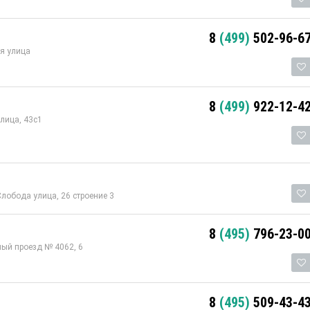
8
(499)
502-96-6
я улица
8
(499)
922-12-4
лица, 43с1
лобода улица, 26 строение 3
8
(495)
796-23-0
ый проезд № 4062, 6
8
(495)
509-43-4