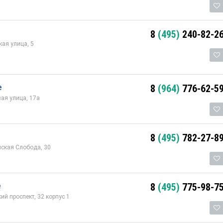
8
(495)
240-82-2
ая улица, 5
е
8
(964)
776-62-5
ая улица, 17а
8
(495)
782-27-8
ская Слобода, 30
е
8
(495)
775-98-7
й проспект, 32 корпус 1