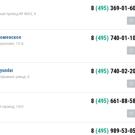
8
(495)
369-01-6
ый проезд № 4062, 6
ломенское
8
(495)
740-01-1
роспект, 10 А
yundai
8
(495)
740-02-2
троения улица, 6
8
(495)
661-88-5
 проезд, 10с1
8
(495)
989-53-0