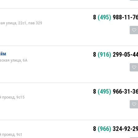
8
(495)
988-11-7
я улица, 22с1, пав 329
айм
8
(916)
299-05-4
ская улица, 6А
8
(495)
966-31-3
 проезд, 9с15
8
(966)
324-92-2
 проезд, 9с1