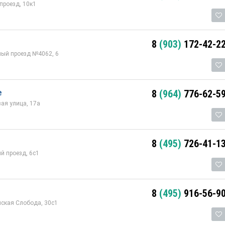
проезд, 10к1
8
(903)
172-42-2
мый проезд №4062, 6
е
8
(964)
776-62-5
ая улица, 17а
8
(495)
726-41-1
й проезд, 6с1
8
(495)
916-56-9
ская Слобода, 30с1