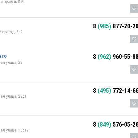
й проезд, 8 А
8
(985)
877-20-2
 проезд, 6с2
вто
8
(962)
960-55-8
ая улица, 22
8
(495)
772-14-6
ая улица, 22с1
8
(849)
576-05-2
ая улица, 15с19