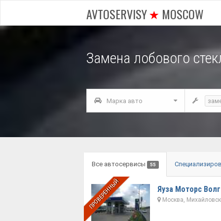
AVTOSERVISY
MOSCOW
Замена лобового стек
Марка авто
зам
Все автосервисы
Специализиро
55
ПРОВЕРЕННЫЙ
Яуза Моторс Вол
Москва, Михайловский