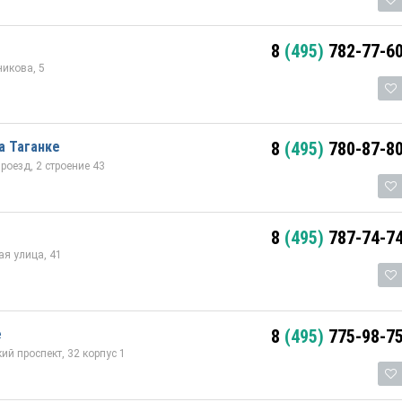
8
(495)
782-77-6
икова, 5
а Таганке
8
(495)
780-87-8
роезд, 2 строение 43
8
(495)
787-74-7
я улица, 41
е
8
(495)
775-98-7
й проспект, 32 корпус 1