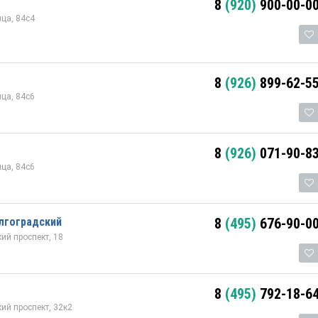
8
(920)
900-00-0
ца, 84с4
8
(926)
899-62-5
ца, 84с6
8
(926)
071-90-8
ца, 84с6
лгоградский
8
(495)
676-90-0
ий проспект, 18
8
(495)
792-18-6
ий проспект, 32к2