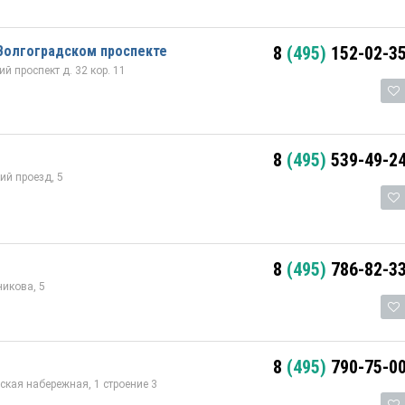
Волгоградском проспекте
8
(495)
152-02-3
 проспект д. 32 кор. 11
8
(495)
539-49-2
й проезд, 5
8
(495)
786-82-3
икова, 5
8
(495)
790-75-0
кая набережная, 1 строение 3