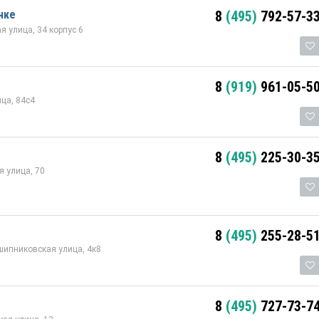
анке
8
(495)
792-57-3
я улица, 34 корпус 6
8
(919)
961-05-5
ца, 84с4
8
(495)
225-30-3
 улица, 70
8
(495)
255-28-5
ипниковская улица, 4к8
8
(495)
727-73-7