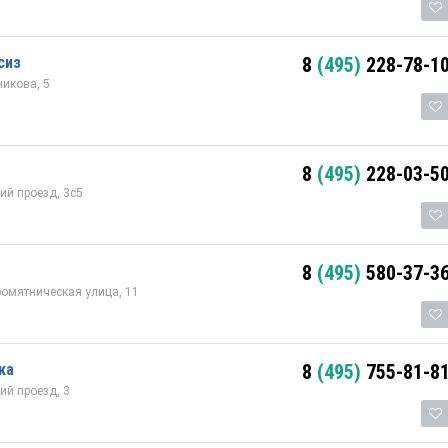
сиз
8
(495)
228-78-1
икова, 5
8
(495)
228-03-5
й проезд, 3с5
8
(495)
580-37-3
омятническая улица, 11
ка
8
(495)
755-81-8
й проезд, 3