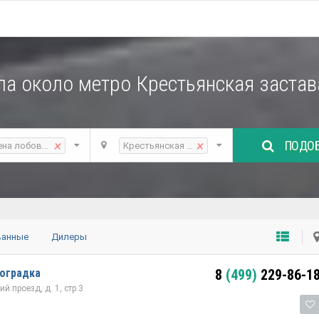
ла около метро Крестьянская застав
ПОДОБ
×
×
ена лобового стекла
Крестьянская застава
ванные
Дилеры
гоградка
8
(499)
229-86-1
 проезд, д. 1, стр.3