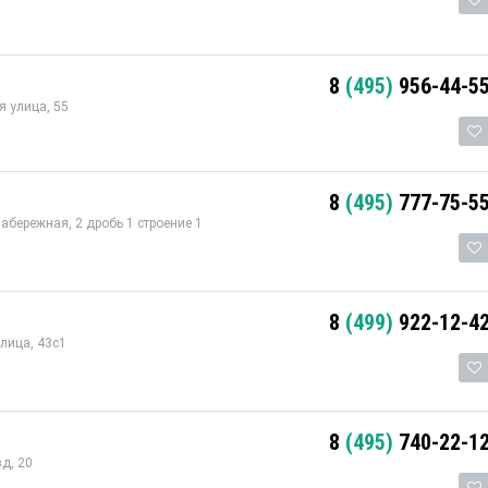
8
(495)
956-44-5
 улица, 55
8
(495)
777-75-5
бережная, 2 дробь 1 строение 1
8
(499)
922-12-4
лица, 43с1
8
(495)
740-22-1
д, 20