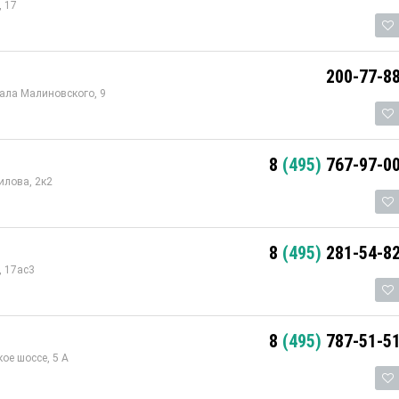
, 17
200-77-8
ала Малиновского, 9
8
(495)
767-97-0
илова, 2к2
8
(495)
281-54-8
, 17ас3
8
(495)
787-51-5
ое шоссе, 5 А