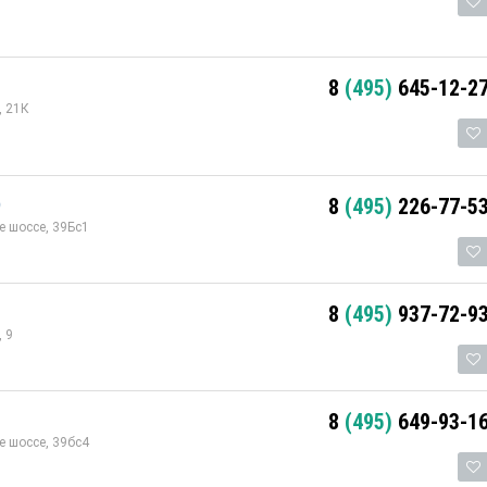
8
(495)
645-12-2
, 21К
р
8
(495)
226-77-5
 шоссе, 39Бс1
8
(495)
937-72-9
 9
8
(495)
649-93-1
 шоссе, 39бс4