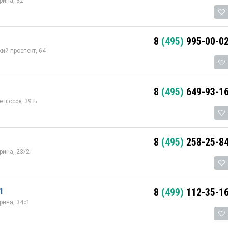
рина, 32
8
(495)
995-00-0
ий проспект, 64
8
(495)
649-93-1
 шоссе, 39 Б
8
(495)
258-25-8
рина, 23/2
1
8
(499)
112-35-1
рина, 34с1