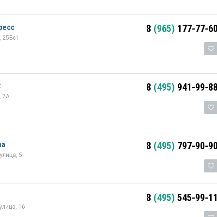
ресс
8
(965)
177-77-6
, 25Бс1
С
8
(495)
941-99-8
, 7А
ва
8
(495)
797-90-9
улица, 5
8
(495)
545-99-1
улица, 16