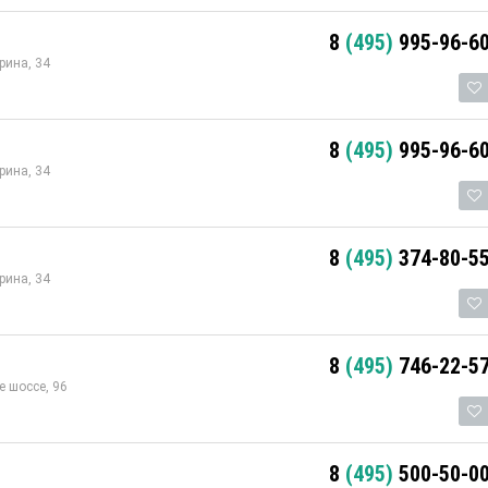
8
(495)
995-96-6
рина, 34
8
(495)
995-96-6
рина, 34
8
(495)
374-80-5
рина, 34
8
(495)
746-22-5
 шоссе, 96
8
(495)
500-50-0