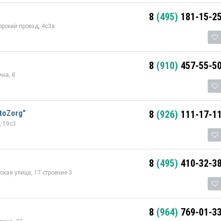
8
(495)
181-15-2
орский проезд, 4с3а
8
(910)
457-55-5
на, 8
toZorg"
8
(926)
111-17-1
, 19с3
8
(495)
410-32-3
кая улица, 17 строение 3
8
(964)
769-01-3