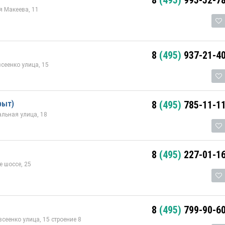
я Макеева, 11
8
(495)
937-21-4
сеенко улица, 15
рыт)
8
(495)
785-11-1
альная улица, 18
8
(495)
227-01-1
 шоссе, 25
8
(495)
799-90-6
сеенко улица, 15 строение 8