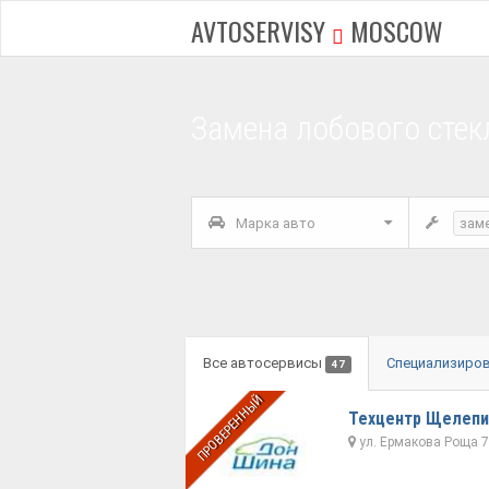
AVTOSERVISY
MOSCOW
Замена лобового стек
Марка авто
зам
Все автосервисы
Специализиро
47
ПРОВЕРЕННЫЙ
Техцентр Щелепи
ул. Ермакова Роща 7