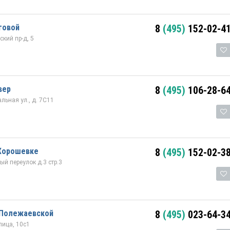
говой
8
(495)
152-02-4
кий пр-д, 5
вер
8
(495)
106-28-6
льная ул., д. 7С11
 Хорошевке
8
(495)
152-02-3
й переулок д.3 стр.3
 Полежаевской
8
(495)
023-64-3
лица, 10с1