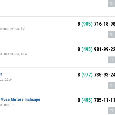
8
(905)
716-18-9
альная улица, 6с1
8
(495)
981-99-2
альная улица, 18 А
ва
8
(977)
735-93-2
ца, 22с6
 Musa Motors Inchcape
8
(495)
785-11-1
альная, 18