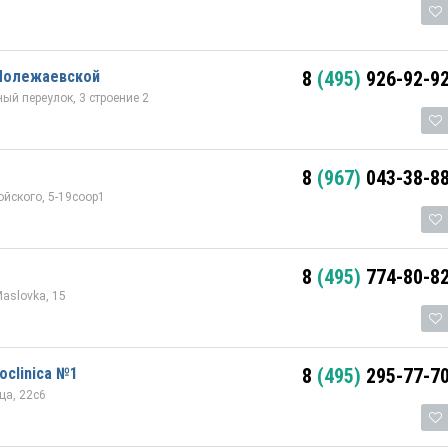
 Полежаевской
8
(495)
926-92-9
ый переулок, 3 строение 2
8
(967)
043-38-8
йского, 5-19соор1
8
(495)
774-80-8
Maslovka, 15
oclinica №1
8
(495)
295-77-7
ца, 22с6