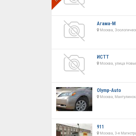
Агама-М
Москва, Зоологическ
ИСТТ
Москва, улица Новый
Olymp-Auto
Москва, Мантулинска
911
Москва, 3-я Магистр