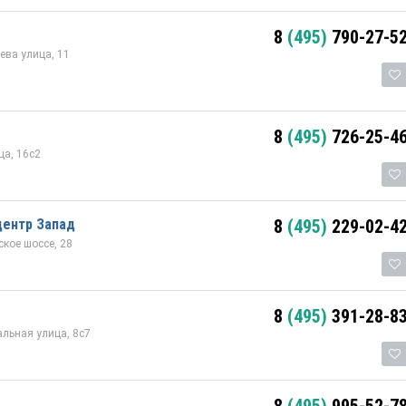
8
(495)
790-27-5
ева улица, 11
8
(495)
726-25-4
а, 16с2
центр Запад
8
(495)
229-02-4
кое шоссе, 28
8
(495)
391-28-8
альная улица, 8с7
8
(495)
995-52-7