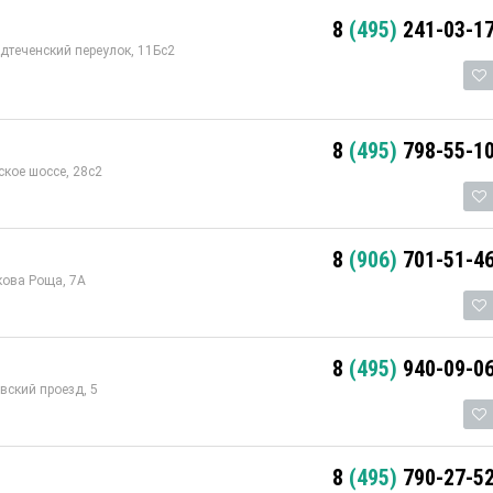
8
(495)
241-03-1
дтеченский переулок, 11Бс2
8
(495)
798-55-1
кое шоссе, 28с2
8
(906)
701-51-4
кова Роща, 7А
8
(495)
940-09-0
вский проезд, 5
8
(495)
790-27-5