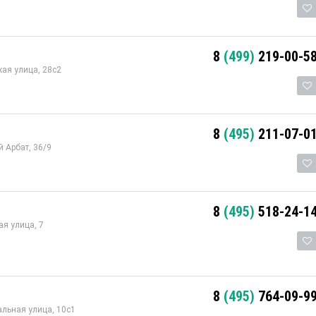
8
(499)
219-00-5
ая улица, 28с2
8
(495)
211-07-0
 Арбат, 36/9
8
(495)
518-24-1
я улица, 7
8
(495)
764-09-9
альная улица, 10с1