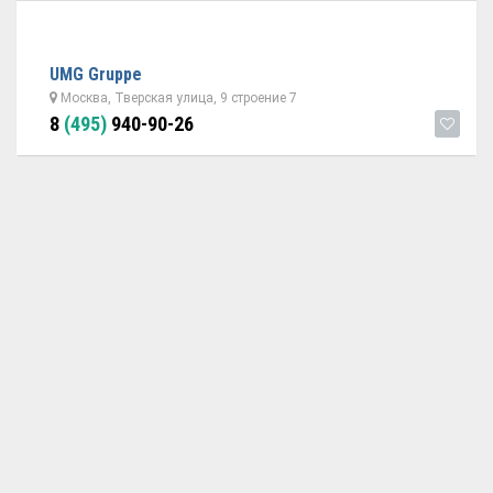
UMG Gruppe
Москва, Тверская улица, 9 строение 7
8
(495)
940-90-26
ОБРАТНАЯ СВЯЗЬ
ДОБАВИТЬ АВТОСЕРВИС
© 2026 Avtoservisy.moscow - подбор автосервиса в Москве.