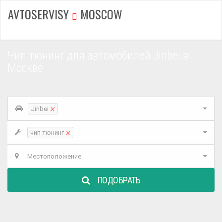
AVTOSERVISY
MOSCOW
Чип тюнинг для автомобилей Jinbei в
Москве
×
Jinbei
×
чип тюнинг
Местоположение
ПОДОБРАТЬ