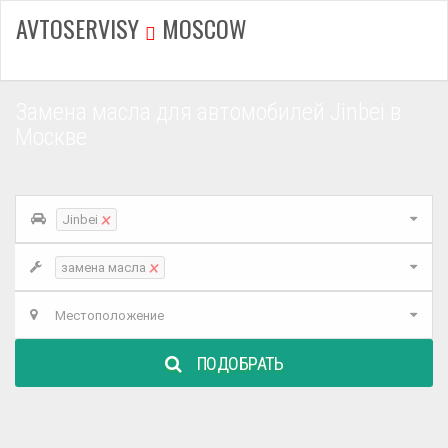
AVTOSERVISY
MOSCOW
Замена масла для автомобилей Jinbei в
Москве
×
Jinbei
×
замена масла
Местоположение
ПОДОБРАТЬ