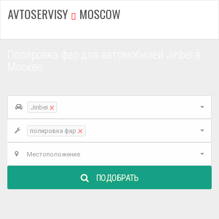
AVTOSERVISY
MOSCOW
Полировка фар для автомобилей Jinbei в
Москве
×
Jinbei
×
полировка фар
Местоположение
ПОДОБРАТЬ