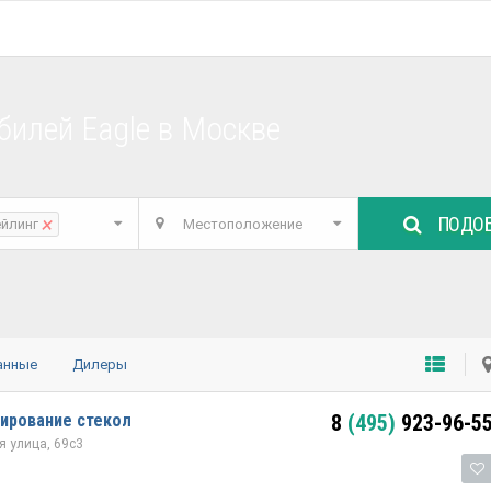
билей Eagle в Москве
ПОДОБ
×
ейлинг
Местоположение
анные
Дилеры
ирование стекол
8
(495)
923-96-5
 улица, 69с3