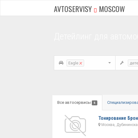
AVTOSERVISY
MOSCOW
Детейлинг для автомо
×
Eagle
дет
Все автосервисы
Специализиров
6
Тонирование Брон
Москва, Дубининская