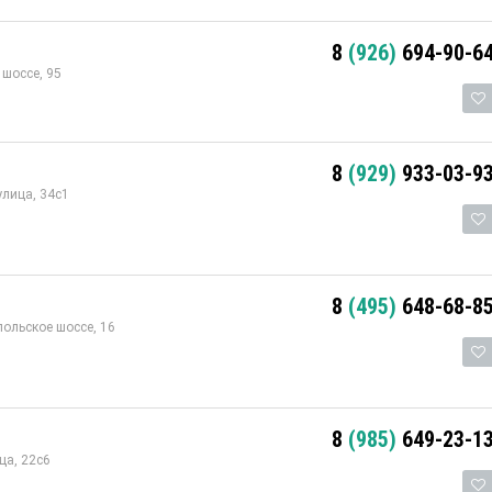
8
(926)
694-90-6
шоссе, 95
8
(929)
933-03-9
лица, 34с1
8
(495)
648-68-8
ольское шоссе, 16
8
(985)
649-23-1
ца, 22с6