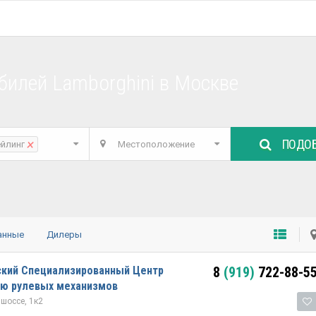
билей Lamborghini в Москве
ПОДОБ
×
ейлинг
Местоположение
анные
Дилеры
ский Специализированный Центр
8
(919)
722-88-5
ию рулевых механизмов
шоссе, 1к2