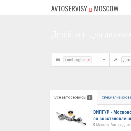
AVTOSERVISY
MOSCOW
Детейлинг для автомо
×
Lamborghini
дет
Все автосервисы
Специализиров
8
ВИПГУР - Москов
по восстановлен
Москва, Загородное 