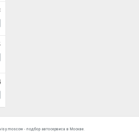
3
5
4
visy.moscow - подбор автосервиса в Москве.