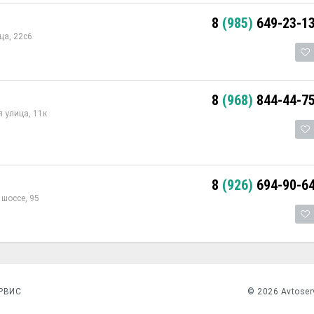
8
(985)
649-23-1
ца, 22с6
8
(968)
844-44-7
 улица, 11к
8
(926)
694-90-6
шоссе, 95
РВИС
© 2026 Avtoser