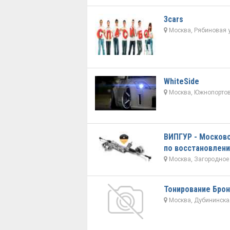
3cars
Москва, Рябиновая у
WhiteSide
Москва, Южнопортов
ВИПГУР - Москов
по восстановлен
Москва, Загородное 
Тонирование Брон
Москва, Дубининская