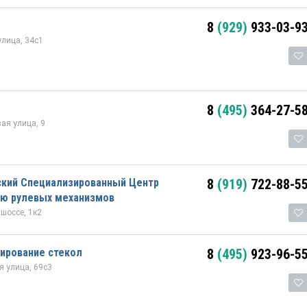
8
(929)
933-03-9
лица, 34с1
8
(495)
364-27-5
ая улица, 9
ский Специализированный Центр
8
(919)
722-88-5
ию рулевых механизмов
шоссе, 1к2
ирование стекол
8
(495)
923-96-5
 улица, 69с3