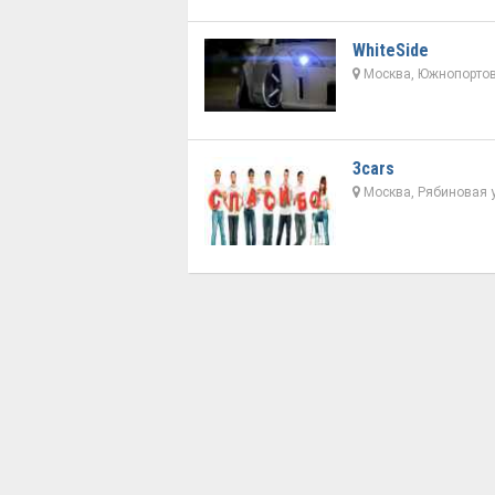
WhiteSide
Москва, Южнопортов
3cars
Москва, Рябиновая у