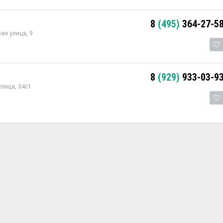
8
(495)
364-27-5
ая улица, 9
8
(929)
933-03-9
лица, 34с1