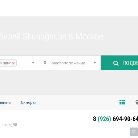
билей Shuanghuan в Москве
ПОДОБ
×
ейлинг
Местоположение
анные
Дилеры
8
(926)
694-90-6
шоссе, 95