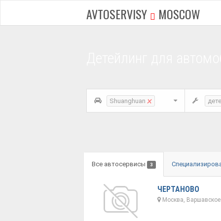
AVTOSERVISY
MOSCOW
Детейлинг для автомо
×
Shuanghuan
дет
Все автосервисы
Специализиров
3
ЧЕРТАНОВО
Москва, Варшавское 