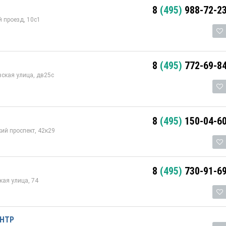
8
(495)
988-72-2
 проезд, 10с1
8
(495)
772-69-8
ская улица, дв25с
8
(495)
150-04-6
ий проспект, 42к29
8
(495)
730-91-6
ая улица, 74
ЕНТР