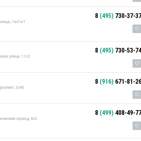
8
(495)
730-37-3
лица, 1ас1а-1
8
(495)
730-53-7
кая улица, 11с2
8
(916)
671-81-2
роспект, 2с40
8
(499)
408-49-7
оновский проезд, 8с2