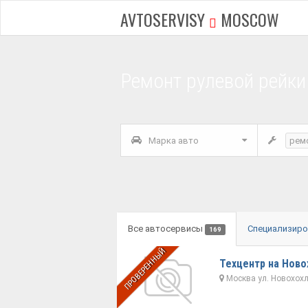
AVTOSERVISY
MOSCOW
Ремонт рулевой рейки
Марка авто
рем
Все автосервисы
Специализир
169
ПРОВЕРЕННЫЙ
Техцентр на Ново
Москва ул. Новохохло