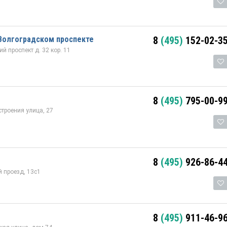
Волгоградском проспекте
8
(495)
152-02-3
 проспект д. 32 кор. 11
8
(495)
795-00-9
троения улица, 27
8
(495)
926-86-4
 проезд, 13с1
8
(495)
911-46-9