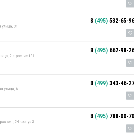
8
(495)
532-65-9
 улица, 31
8
(495)
662-98-2
ица, 2 строение 131
8
(499)
343-46-2
я улица, 6
8
(495)
788-00-7
оспект, 24 корпус 3