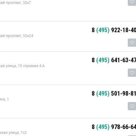
ий проспект, 32к7
8
(495)
922-18-4
ий проспект, 32к24
8
(495)
641-63-4
я улица, 15 строение 4 А
8
(495)
501-98-8
на, 1
8
(495)
978-66-6
ская улица, 7с2