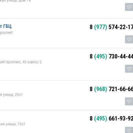
ая улица, дом 74
т ГБЦ
8
(977)
574-22-1
роспект
8
(495)
730-44-4
й проспект, 43 корпус 2
8
(968)
721-66-6
 улица, 25с1
8
(495)
661-93-9
ая улица, 15с1