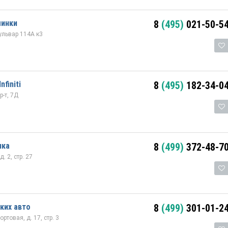
минки
8
(495)
021-50-5
ульвар 114А к3
finiti
8
(495)
182-34-0
-т, 7Д
нка
8
(499)
372-48-7
. 2, стр. 27
ких авто
8
(499)
301-01-2
ртовая, д. 17, стр. 3