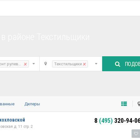
 в районе Текстильщики
ПОДОБ
×
×
онт рулевой рейки
Текстильщики
ованные
Дилеры
хохловской
8
(495)
320-94-0
вская д. 11 стр. 2