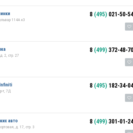
минки
8
(495)
021-50-5
ульвар 114А к3
нка
8
(499)
372-48-7
. 2, стр. 27
finiti
8
(495)
182-34-0
-т, 7Д
ких авто
8
(499)
301-01-2
ртовая, д. 17, стр. 3