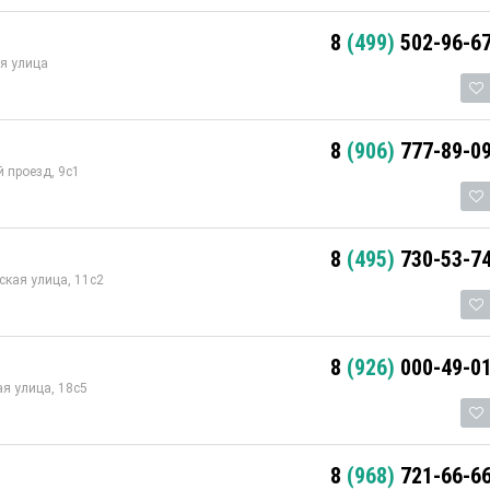
8
(499)
502-96-6
я улица
8
(906)
777-89-0
 проезд, 9с1
8
(495)
730-53-7
кая улица, 11с2
8
(926)
000-49-0
я улица, 18с5
8
(968)
721-66-6