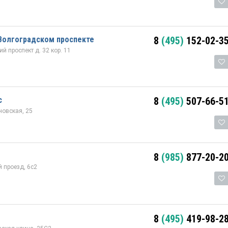
Волгоградском проспекте
8
(495)
152-02-3
 проспект д. 32 кор. 11
с
8
(495)
507-66-5
овская, 25
8
(985)
877-20-2
 проезд, 6с2
8
(495)
419-98-2