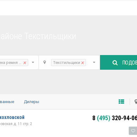
районе Текстильщики
ПОДОБ
×
×
ена ремня ГРМ
Текстильщики
ованные
Дилеры
хохловской
8
(495)
320-94-0
вская д. 11 стр. 2