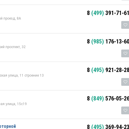
8
(499)
391-71-6
й проезд, 8А
8
(985)
176-13-6
ий проспект, 32
8
(495)
921-28-2
кая улица, 11 строение 13
8
(849)
576-05-2
ая улица, 15с19
оторной
8
(495)
369-94-2