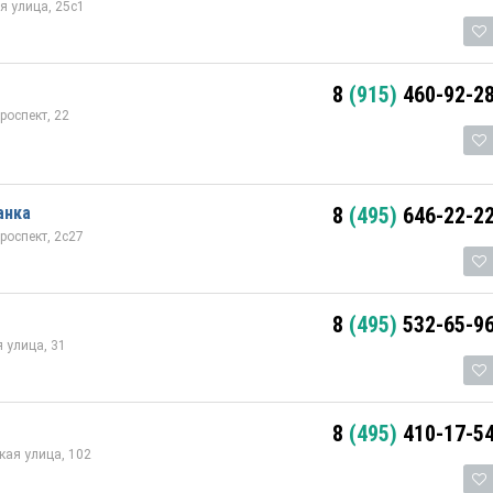
 улица, 25с1
8
(915)
460-92-2
роспект, 22
анка
8
(495)
646-22-2
роспект, 2с27
8
(495)
532-65-9
 улица, 31
8
(495)
410-17-5
ая улица, 102