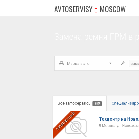
AVTOSERVISY
MOSCOW
Замена ремня ГРМ в 
Марка авто
зам
Все автосервисы
Специализир
185
ПРОВЕРЕННЫЙ
Техцентр на Ново
Москва ул. Новохохло