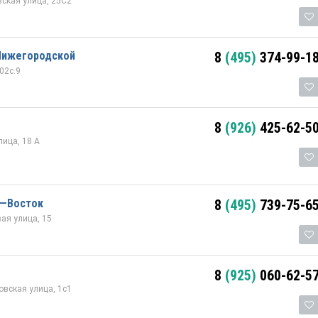
ская улица, 25С2
 Нижегородской
8
(495)
374-99-1
02с.9
8
(926)
425-62-5
лица, 18 А
e—Восток
8
(495)
739-75-6
ая улица, 15
8
(925)
060-62-5
овская улица, 1с1