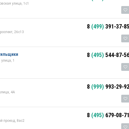
овская улица, 1с1
8
(499)
391-37-8
роспект, 26с13
тильщики
8
(495)
544-87-5
улица, 1
8
(999)
993-29-9
улица, 4А
8
(495)
679-08-7
й проезд, 8ас2