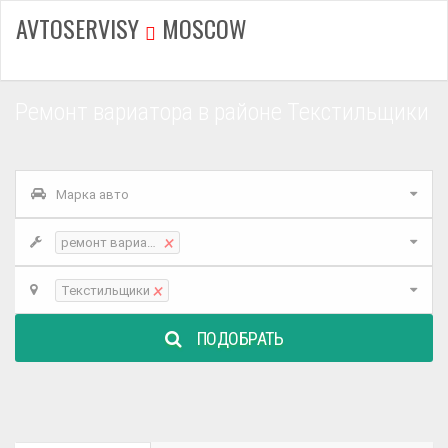
AVTOSERVISY
MOSCOW
Ремонт вариатора в районе Текстильщики
Марка авто
×
ремонт вариатора
×
Текстильщики
ПОДОБРАТЬ