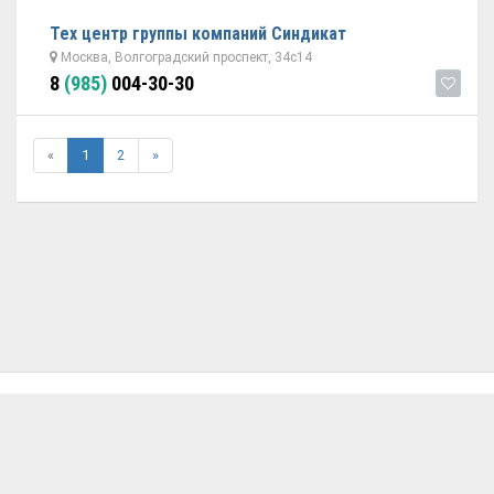
Тех центр группы компаний Синдикат
Москва, Волгоградский проспект, 34с14
8
(985)
004-30-30
«
1
2
»
ОБРАТНАЯ СВЯЗЬ
ДОБАВИТЬ АВТОСЕРВИС
© 2026 Avtoservisy.moscow - подбор автосервиса в Москве.