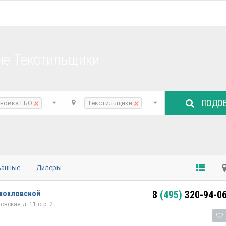
не Текстильщики
ПОДОБ
×
×
ановка ГБО
Текстильщики
ванные
Дилеры
хохловской
8
(495)
320-94-0
вская д. 11 стр. 2