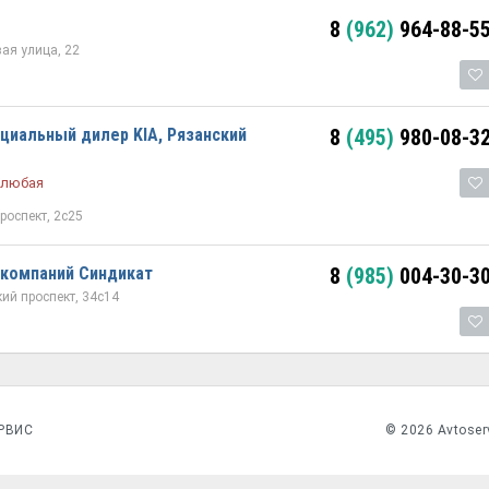
8
(962)
964-88-5
ая улица, 22
циальный дилер KIA, Рязанский
8
(495)
980-08-3
 любая
роспект, 2с25
 компаний Синдикат
8
(985)
004-30-3
ий проспект, 34с14
РВИС
© 2026 Avtoser