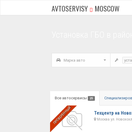
AVTOSERVISY
MOSCOW
Установка ГБО в райо
Марка авто
уст
Все автосервисы
Специализиро
25
ПРОВЕРЕННЫЙ
Техцентр на Ново
Москва ул. Новохохло