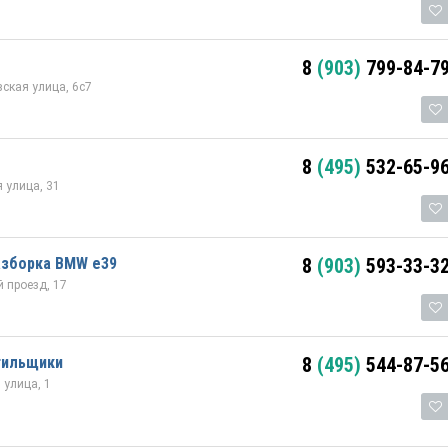
8
(903)
799-84-7
ская улица, 6с7
8
(495)
532-65-9
 улица, 31
азборка BMW e39
8
(903)
593-33-3
 проезд, 17
тильщики
8
(495)
544-87-5
улица, 1