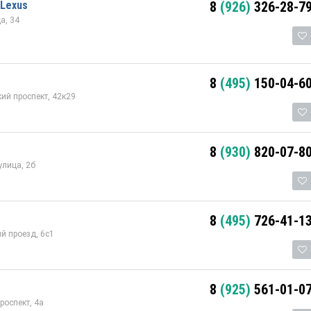
-Lexus
8
(926)
326-28-7
а, 34
8
(495)
150-04-6
ий проспект, 42к29
8
(930)
820-07-8
лица, 2б
8
(495)
726-41-1
й проезд, 6с1
8
(925)
561-01-0
роспект, 4а