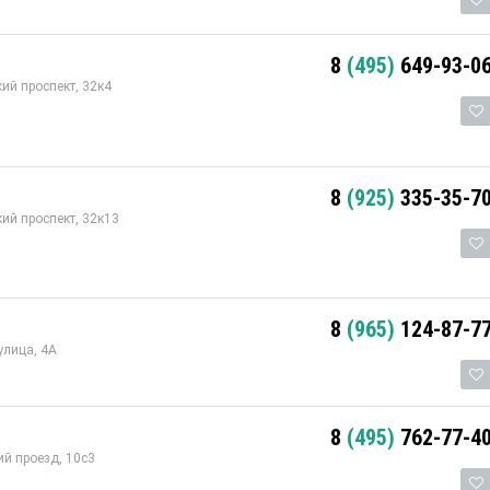
8
(495)
649-93-0
ий проспект, 32к4
8
(925)
335-35-7
ий проспект, 32к13
8
(965)
124-87-7
улица, 4А
8
(495)
762-77-4
ий проезд, 10с3