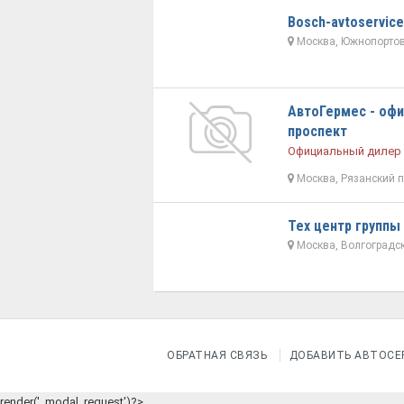
Bosch-avtoservice
Москва, Южнопортов
АвтоГермес - офи
проспект
Официальный дилер
Москва, Рязанский п
Тех центр группы
Москва, Волгоградск
ОБРАТНАЯ СВЯЗЬ
ДОБАВИТЬ АВТОСЕ
render('_modal_request')?>