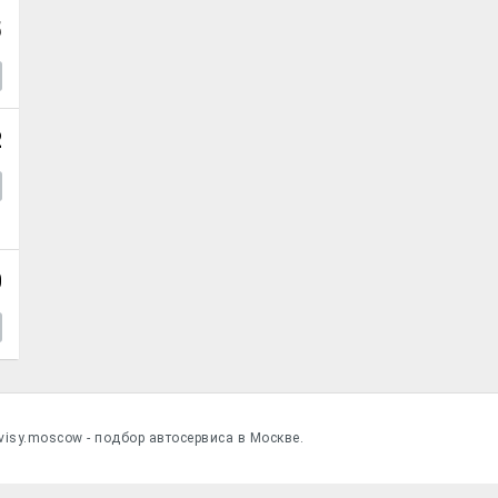
5
2
0
visy.moscow - подбор автосервиса в Москве.