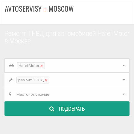
AVTOSERVISY
MOSCOW
Ремонт ТНВД для автомобилей Hafei Motor
в Москве
×
Hafei Motor
×
ремонт ТНВД
Местоположение
ПОДОБРАТЬ