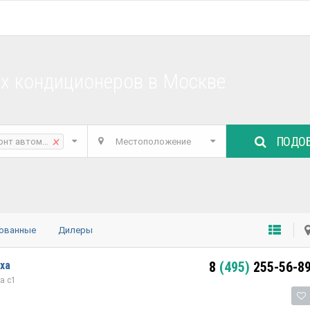
х кондиционеров в Москве
ПОДОБ
×
онт автомобильных кондиционеров
Местоположение
ованные
Дилеры
ха
8
(495)
255-56-8
а с1