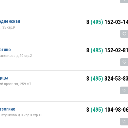
одненская
8
(495)
152-03-1
 35 стр.9
огино
8
(495)
152-02-8
шлякова д.20 стр.2
ерцы
8
(495)
324-53-8
 проспект, 259 с 7
трогино
8
(495)
104-98-0
етушкова д.3 кор.3 стр 18