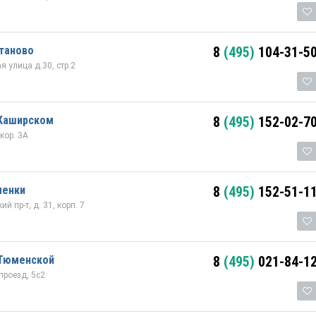
таново
8
(495)
104-31-5
 улица д.30, стр.2
 Каширском
8
(495)
152-02-7
кор. 3А
менки
8
(495)
152-51-1
й пр-т, д. 31, корп. 7
 Тюменской
8
(495)
021-84-1
роезд, 5с2