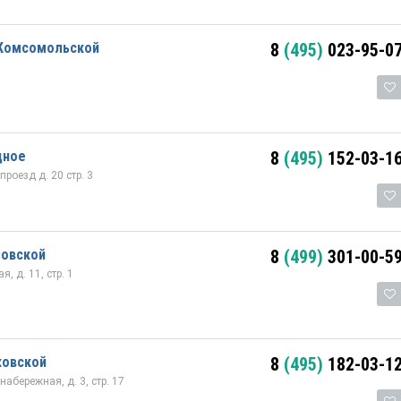
 Комсомольской
8
(495)
023-95-0
дное
8
(495)
152-03-1
оезд д. 20 стр. 3
зовской
8
(499)
301-00-5
, д. 11, стр. 1
ковской
8
(495)
182-03-1
абережная, д. 3, стр. 17