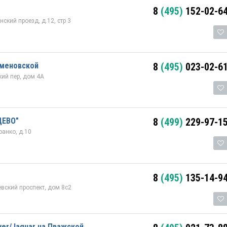
8
(495)
152-02-6
ский проезд, д.12, стр 3
еменовской
8
(495)
023-02-6
кий пер, дом 4А
ЦЕВО"
8
(499)
229-97-1
ранко, д.10
8
(495)
135-14-9
евский проспект, дом 8с2
ver/Jaguar на Пражской