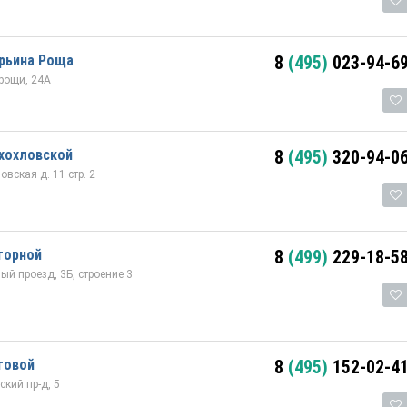
арьина Роща
8
(495)
023-94-6
рощи, 24А
хохловской
8
(495)
320-94-0
вская д. 11 стр. 2
горной
8
(499)
229-18-5
й проезд, 3Б, строение 3
говой
8
(495)
152-02-4
кий пр-д, 5