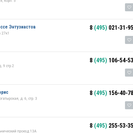
8, корп. 5
ссе Энтузиастов
8
(495)
021-31-9
а 27к1
8
(495)
106-54-5
 9 стр.2
орис
8
(495)
156-40-7
атырская, д. 6, стр. 3
8
(495)
255-53-3
ьнический проезд 13А