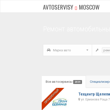
AVTOSERVISY
MOSCOW
Ремонт автомобильны
Марка авто
рем
Все автосервисы
Специализир
2039
ПРОВЕРЕННЫЙ
Техцентр Щелепи
ул. Ермакова Роща 7