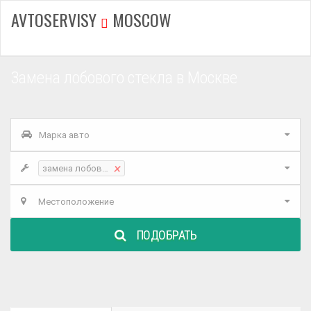
AVTOSERVISY
MOSCOW
Замена лобового стекла в Москве
Марка авто
×
замена лобового стекла
Местоположение
ПОДОБРАТЬ