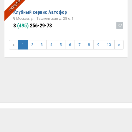
ПРОВЕРЕННЫЙ
Клубный сервис Автофор
Москва, ул. Ташкентская д. 28 с. 1
8
(495)
256-29-73
«
1
2
3
4
5
6
7
8
9
10
»
ОБРАТНАЯ СВЯЗЬ
ДОБАВИТЬ АВТОСЕРВИС
© 2026 Avtoservisy.moscow - подбор автосервиса в Москве.