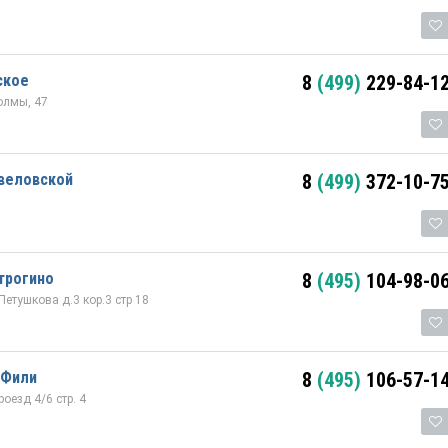
ское
8
(499)
229-84-1
олмы, 47
авеловской
8
(499)
372-10-7
трогино
8
(495)
104-98-0
етушкова д.3 кор.3 стр 18
 Фили
8
(495)
106-57-1
оезд 4/6 стр. 4