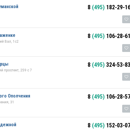
уманской
8
(495)
182-29-1
раженке
8
(495)
106-28-6
й Вал, 1с2
ерцы
8
(495)
324-53-8
 проспект, 259 с 7
ого Ополчения
8
(495)
106-28-5
ения, 31
одежной
8
(495)
152-03-0