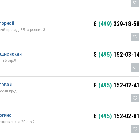
горной
8
(499)
229-18-5
й проезд, 3Б, строение 3
одненская
8
(495)
152-03-1
 35 стр.9
говой
8
(495)
152-02-4
кий пр-д, 5
огино
8
(495)
152-02-8
шлякова д.20 стр.2