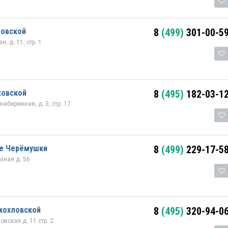
зовской
8
(499)
301-00-5
, д. 11, стр. 1
ковской
8
(495)
182-03-1
абережная, д. 3, стр. 17
е Черёмушки
8
(499)
229-17-5
зная д. 56
хохловской
8
(495)
320-94-0
вская д. 11 стр. 2