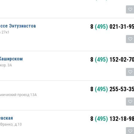
ссе Энтузиастов
8
(495)
021-31-9
а 27к1
 Каширском
8
(495)
152-02-7
кор. 3А
8
(495)
255-53-3
ьнический проезд 13А
евская
8
(495)
132-18-9
 Франко, д.10