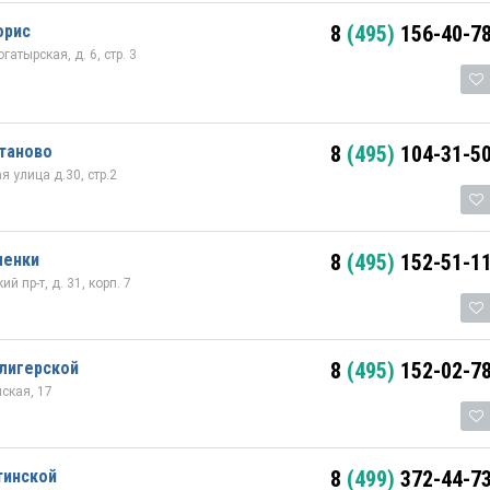
орис
8
(495)
156-40-7
атырская, д. 6, стр. 3
таново
8
(495)
104-31-5
 улица д.30, стр.2
менки
8
(495)
152-51-1
й пр-т, д. 31, корп. 7
лигерской
8
(495)
152-02-7
нская, 17
тинской
8
(499)
372-44-7