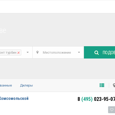
ве
ПОДОБ
×
онт турбин
Местоположение
ованные
Дилеры
 Комсомольской
8
(495)
023-95-0