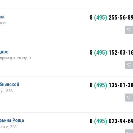
ха
8
(495)
255-56-8
а с1
дное
8
(495)
152-03-1
оезд д. 20 стр. 3
бнинской
8
(495)
135-01-3
ул. 83А
арьина Роща
8
(495)
023-94-6
рощи, 24А