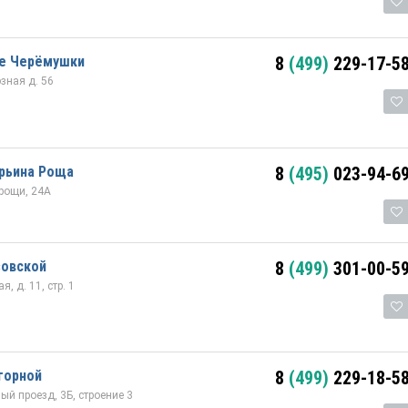
е Черёмушки
8
(499)
229-17-5
зная д. 56
арьина Роща
8
(495)
023-94-6
рощи, 24А
зовской
8
(499)
301-00-5
, д. 11, стр. 1
горной
8
(499)
229-18-5
й проезд, 3Б, строение 3