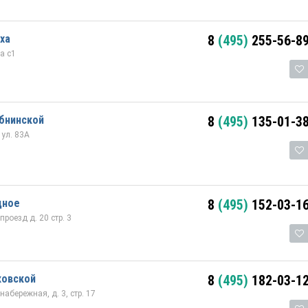
ха
8
(495)
255-56-8
а с1
бнинской
8
(495)
135-01-3
ул. 83А
дное
8
(495)
152-03-1
оезд д. 20 стр. 3
ковской
8
(495)
182-03-1
абережная, д. 3, стр. 17