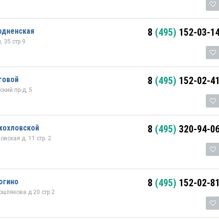
одненская
8
(495)
152-03-1
 35 стр.9
говой
8
(495)
152-02-4
кий пр-д, 5
хохловской
8
(495)
320-94-0
вская д. 11 стр. 2
огино
8
(495)
152-02-8
шлякова д.20 стр.2