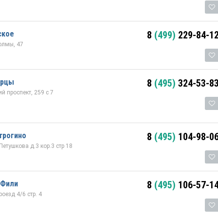
ское
8
(499)
229-84-1
олмы, 47
ерцы
8
(495)
324-53-8
 проспект, 259 с 7
трогино
8
(495)
104-98-0
етушкова д.3 кор.3 стр 18
 Фили
8
(495)
106-57-1
оезд 4/6 стр. 4