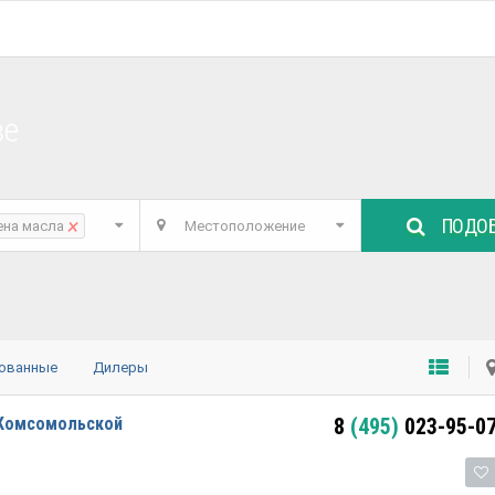
ве
ПОДОБ
×
ена масла
Местоположение
ованные
Дилеры
 Комсомольской
8
(495)
023-95-0