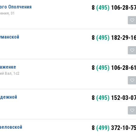
ого Ополчения
8
(495)
106-28-5
ения, 31
уманской
8
(495)
182-29-1
раженке
8
(495)
106-28-6
й Вал, 1с2
одежной
8
(495)
152-03-0
авеловской
8
(499)
372-10-7