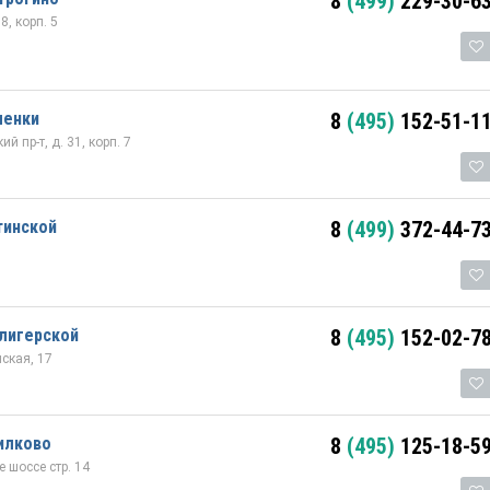
8
(499)
229-30-6
8, корп. 5
менки
8
(495)
152-51-1
й пр-т, д. 31, корп. 7
тинской
8
(499)
372-44-7
лигерской
8
(495)
152-02-7
нская, 17
илково
8
(495)
125-18-5
 шоссе стр. 14