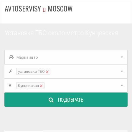
AVTOSERVISY
MOSCOW
Установка ГБО около метро Кунцевская
Марка авто
×
установка ГБО
×
Кунцевская
ПОДОБРАТЬ