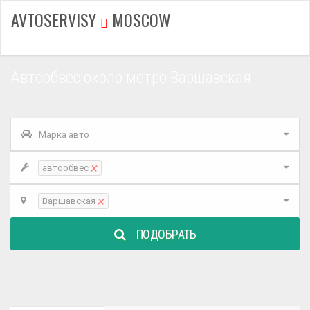
AVTOSERVISY
MOSCOW
Автообвес около метро Варшавская
Марка авто
×
автообвес
×
Варшавская
ПОДОБРАТЬ