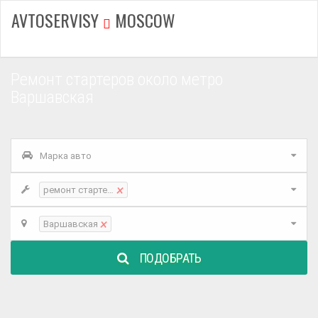
AVTOSERVISY
MOSCOW
Ремонт стартеров около метро
Варшавская
Марка авто
×
ремонт стартеров
×
Варшавская
ПОДОБРАТЬ