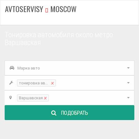
AVTOSERVISY
MOSCOW
Тонировка автомобиля около метро
Варшавская
Марка авто
×
тонировка автомобиля
×
Варшавская
ПОДОБРАТЬ