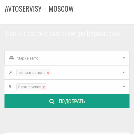
AVTOSERVISY
MOSCOW
Тюнинг салона около метро Варшавская
Марка авто
×
тюнинг салона
×
Варшавская
ПОДОБРАТЬ