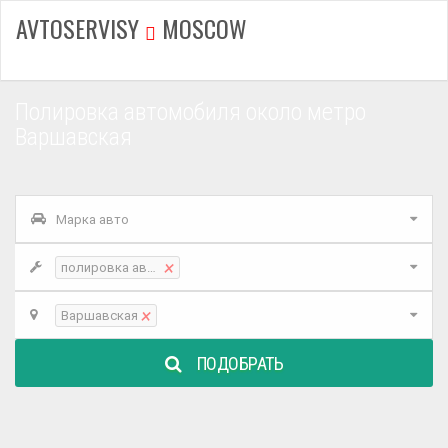
AVTOSERVISY
MOSCOW
Полировка автомобиля около метро
Варшавская
Марка авто
×
полировка автомобиля
×
Варшавская
ПОДОБРАТЬ