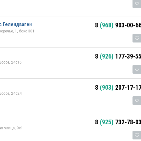
с Гелендваген
8
(968)
903-00-6
речье, 1, бокс 301
8
(926)
177-39-5
оссе, 24с16
8
(903)
207-17-1
оссе, 24с24
8
(925)
732-78-0
я улица, 9с1