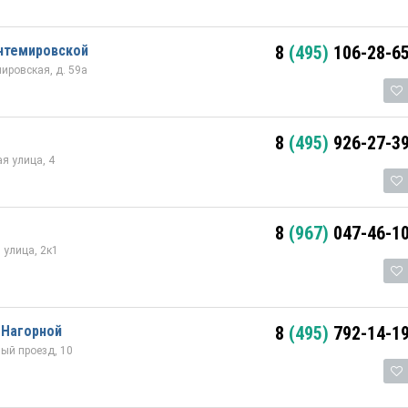
нтемировской
8
(495)
106-28-6
мировская, д. 59а
8
(495)
926-27-3
я улица, 4
8
(967)
047-46-1
 улица, 2к1
 Нагорной
8
(495)
792-14-1
ый проезд, 10