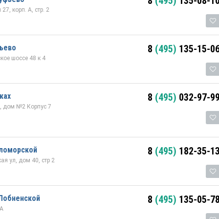
8
(495)
135-08-1
7, корп. А, стр. 2
фьево
8
(495)
135-15-0
кое шоссе 48 к 4
ках
8
(495)
032-97-9
ш, дом №2 Корпус 7
еломорской
8
(495)
182-35-1
ая ул, дом 40, стр 2
 Лобненской
8
(495)
135-05-7
4А