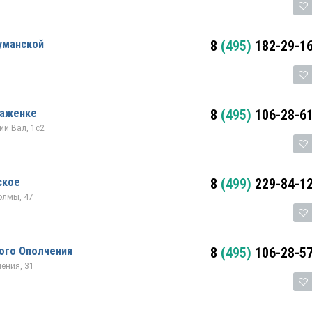
уманской
8
(495)
182-29-1
раженке
8
(495)
106-28-6
й Вал, 1с2
ское
8
(499)
229-84-1
олмы, 47
ого Ополчения
8
(495)
106-28-5
ения, 31