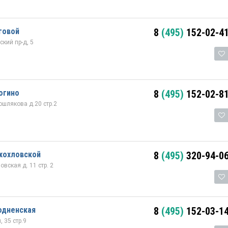
говой
8
(495)
152-02-4
кий пр-д, 5
огино
8
(495)
152-02-8
шлякова д.20 стр.2
хохловской
8
(495)
320-94-0
вская д. 11 стр. 2
одненская
8
(495)
152-03-1
 35 стр.9