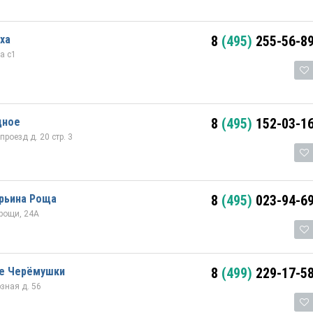
ха
8
(495)
255-56-8
а с1
дное
8
(495)
152-03-1
оезд д. 20 стр. 3
арьина Роща
8
(495)
023-94-6
рощи, 24А
е Черёмушки
8
(499)
229-17-5
зная д. 56