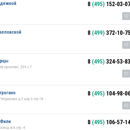
одежной
8
(495)
152-03-0
авеловской
8
(499)
372-10-7
ерцы
8
(495)
324-53-8
 проспект, 259 с 7
трогино
8
(495)
104-98-0
етушкова д.3 кор.3 стр 18
 Фили
8
(495)
106-57-1
оезд 4/6 стр. 4