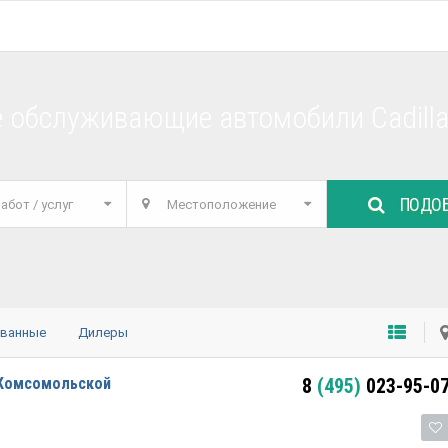
 обслуживающие автомобили Cadill
ПОДОБ
абот / услуг
Местоположение
ованные
Дилеры
 Комсомольской
8
(495)
023-95-0