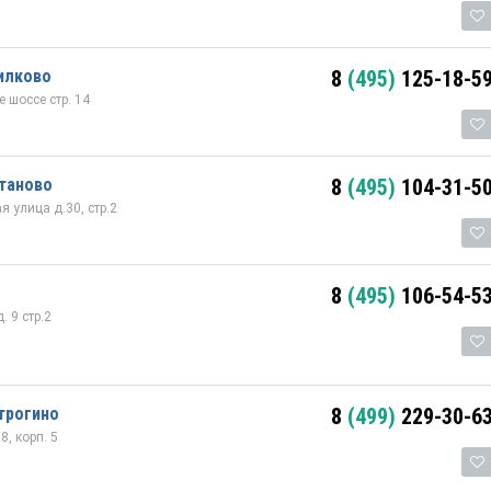
илково
8
(495)
125-18-5
 шоссе стр. 14
таново
8
(495)
104-31-5
 улица д.30, стр.2
8
(495)
106-54-5
 9 стр.2
трогино
8
(499)
229-30-6
8, корп. 5