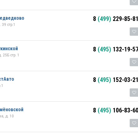
Медведково
8
(499)
229-85-8
 39 стр.1
укинской
8
(495)
132-19-5
. 25Б стр. 1
стАвто
8
(495)
152-03-2
.1
емёновской
8
(495)
106-83-6
а, д. 10