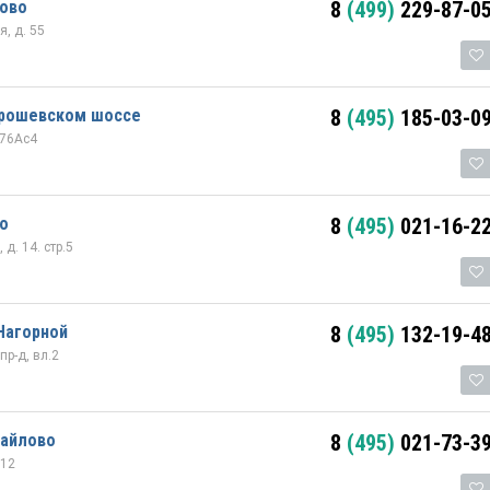
тово
8
(499)
229-87-0
, д. 55
орошевском шоссе
8
(495)
185-03-0
 76Ас4
о
8
(495)
021-16-2
д. 14. стр.5
Нагорной
8
(495)
132-19-4
пр-д, вл.2
майлово
8
(495)
021-73-3
 12