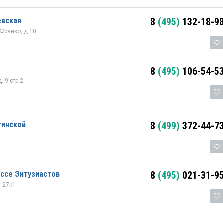
евская
8
(495)
132-18-9
 Франко, д.10
8
(495)
106-54-5
 9 стр.2
тинской
8
(499)
372-44-7
ссе Энтузиастов
8
(495)
021-31-9
а 27к1