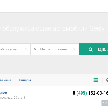
е обслуживающие автомобили Geely
ПОДОБ
абот / услуг
Местоположение
ованные
Дилеры
дное
8
(495)
152-03-1
оезд д. 20 стр. 3