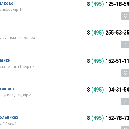
илково
8
(495)
125-18-5
 шоссе стр. 14
8
(495)
255-53-3
ьнический проезд 13А
менки
8
(495)
152-51-1
й пр-т, д. 31, корп. 7
таново
8
(495)
104-31-5
 улица д.30, стр.2
ольниках
8
(495)
152-78-7
 14 стр. 1 г