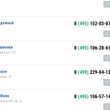
одежной
8
(495)
152-03-0
раженке
8
(495)
106-28-6
й Вал, 1с2
ское
8
(499)
229-84-1
олмы, 47
 Фили
8
(495)
106-57-1
оезд 4/6 стр. 4