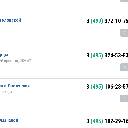
авеловской
8
(499)
372-10-7
ерцы
8
(495)
324-53-8
 проспект, 259 с 7
ого Ополчения
8
(495)
106-28-5
ения, 31
уманской
8
(495)
182-29-1