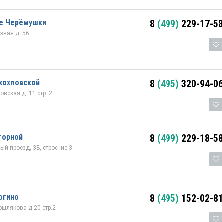
е Черёмушки
8
(499)
229-17-5
зная д. 56
хохловской
8
(495)
320-94-0
вская д. 11 стр. 2
горной
8
(499)
229-18-5
й проезд, 3Б, строение 3
огино
8
(495)
152-02-8
шлякова д.20 стр.2