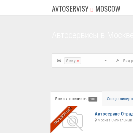
AVTOSERVISY
MOSCOW
Автосервисы в Москв
×
Geely
Вид р
Все автосервисы
Специализир
133
ПРОВЕРЕННЫЙ
Автосервис Отра
Москва Сигнальный пр