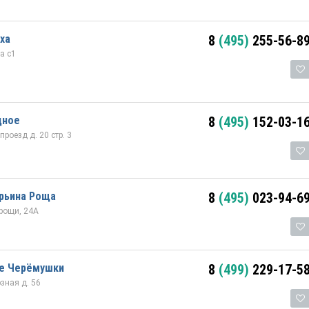
ха
8
(495)
255-56-8
а с1
дное
8
(495)
152-03-1
оезд д. 20 стр. 3
арьина Роща
8
(495)
023-94-6
рощи, 24А
е Черёмушки
8
(499)
229-17-5
зная д. 56