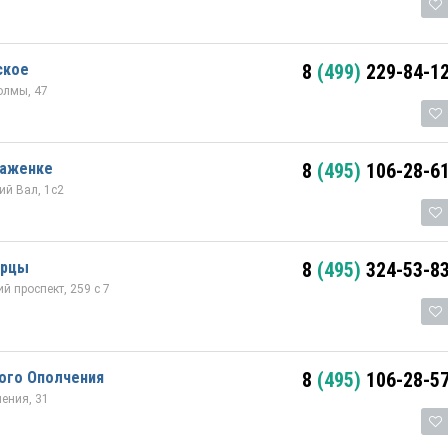
ское
8
(499)
229-84-1
олмы, 47
раженке
8
(495)
106-28-6
й Вал, 1с2
ерцы
8
(495)
324-53-8
 проспект, 259 с 7
ого Ополчения
8
(495)
106-28-5
ения, 31