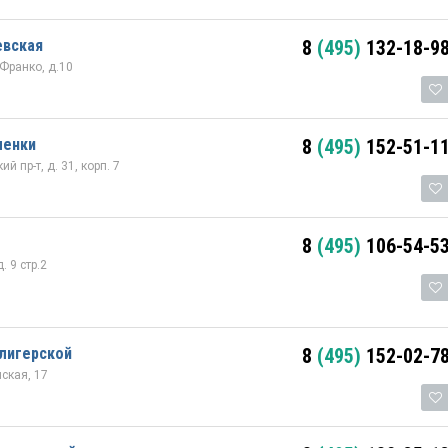
евская
8
(495)
132-18-9
 Франко, д.10
менки
8
(495)
152-51-1
й пр-т, д. 31, корп. 7
8
(495)
106-54-5
 9 стр.2
лигерской
8
(495)
152-02-7
нская, 17