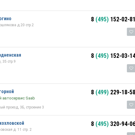
огино
8
(495)
152-02-8
шлякова д.20 стр.2
одненская
8
(495)
152-03-1
 35 стр.9
горной
8
(499)
229-18-5
й автосервис Saab
й проезд, 3Б, строение 3
хохловской
8
(495)
320-94-0
вская д. 11 стр. 2