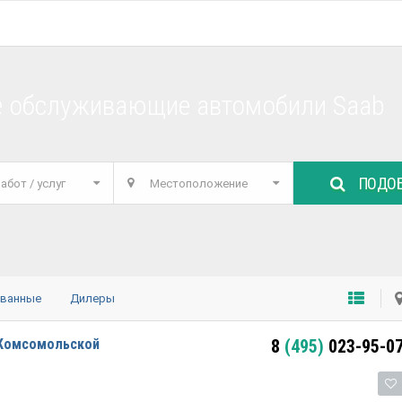
е обслуживающие автомобили Saab
ПОДОБ
абот / услуг
Местоположение
ованные
Дилеры
 Комсомольской
8
(495)
023-95-0