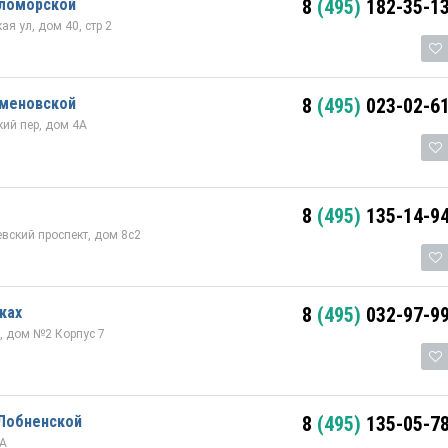
еломорской
8
(495)
182-35-1
ая ул, дом 40, стр 2
еменовской
8
(495)
023-02-6
кий пер, дом 4А
8
(495)
135-14-9
евский проспект, дом 8с2
ках
8
(495)
032-97-9
ш, дом №2 Корпус 7
 Лобненской
8
(495)
135-05-7
4А