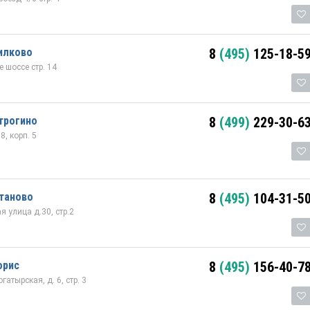
илково
8
(495)
125-18-5
 шоссе стр. 14
трогино
8
(499)
229-30-6
8, корп. 5
таново
8
(495)
104-31-5
 улица д.30, стр.2
орис
8
(495)
156-40-7
атырская, д. 6, стр. 3