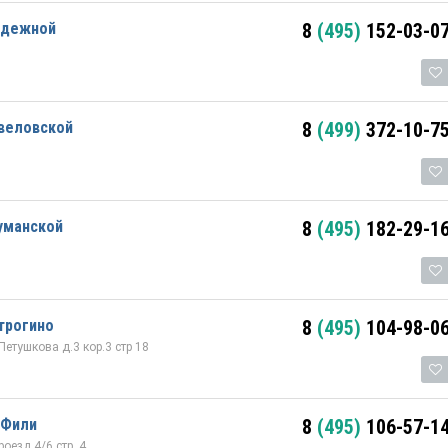
одежной
8
(495)
152-03-0
авеловской
8
(499)
372-10-7
уманской
8
(495)
182-29-1
трогино
8
(495)
104-98-0
етушкова д.3 кор.3 стр 18
 Фили
8
(495)
106-57-1
оезд 4/6 стр. 4