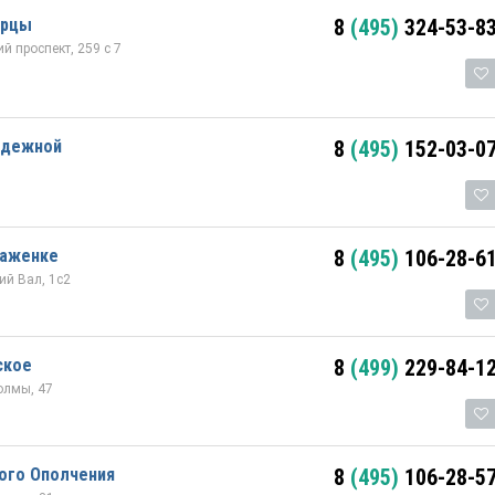
ерцы
8
(495)
324-53-8
 проспект, 259 с 7
одежной
8
(495)
152-03-0
раженке
8
(495)
106-28-6
й Вал, 1с2
ское
8
(499)
229-84-1
олмы, 47
ого Ополчения
8
(495)
106-28-5