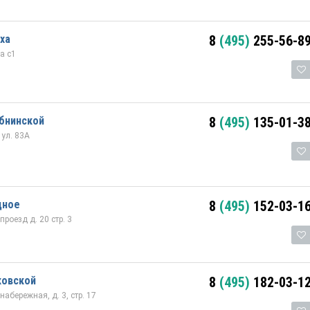
ха
8
(495)
255-56-8
а с1
бнинской
8
(495)
135-01-3
ул. 83А
дное
8
(495)
152-03-1
оезд д. 20 стр. 3
ковской
8
(495)
182-03-1
абережная, д. 3, стр. 17