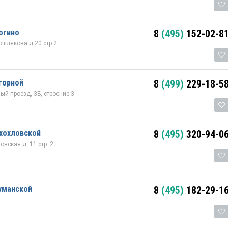
огино
8
(495)
152-02-8
шлякова д.20 стр.2
горной
8
(499)
229-18-5
й проезд, 3Б, строение 3
хохловской
8
(495)
320-94-0
вская д. 11 стр. 2
уманской
8
(495)
182-29-1