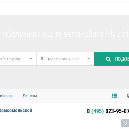
е обслуживающие автомобили Hyund
ПОДОБ
абот / услуг
Местоположение
ованные
Дилеры
 Комсомольской
8
(495)
023-95-0