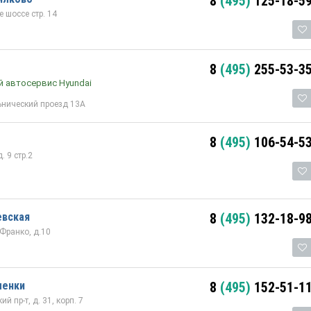
8
(495)
125-18-5
 шоссе стр. 14
8
(495)
255-53-3
 автосервис Hyundai
ьнический проезд 13А
8
(495)
106-54-5
 9 стр.2
евская
8
(495)
132-18-9
 Франко, д.10
менки
8
(495)
152-51-1
й пр-т, д. 31, корп. 7