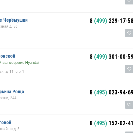
е Черёмушки
8
(499)
229-17-5
зная д. 56
зовской
8
(499)
301-00-5
 автосервис Hyundai
, д. 11, стр. 1
арьина Роща
8
(495)
023-94-6
рощи, 24А
говой
8
(495)
152-02-4
кий пр-д, 5