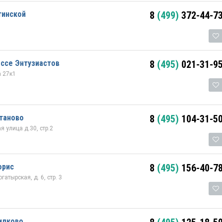
тинской
8
(499)
372-44-7
ссе Энтузиастов
8
(495)
021-31-9
а 27к1
таново
8
(495)
104-31-5
 улица д.30, стр.2
орис
8
(495)
156-40-7
атырская, д. 6, стр. 3
илково