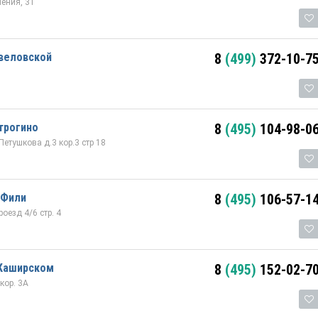
ения, 31
авеловской
8
(499)
372-10-7
трогино
8
(495)
104-98-0
етушкова д.3 кор.3 стр 18
 Фили
8
(495)
106-57-1
оезд 4/6 стр. 4
 Каширском
8
(495)
152-02-7
кор. 3А