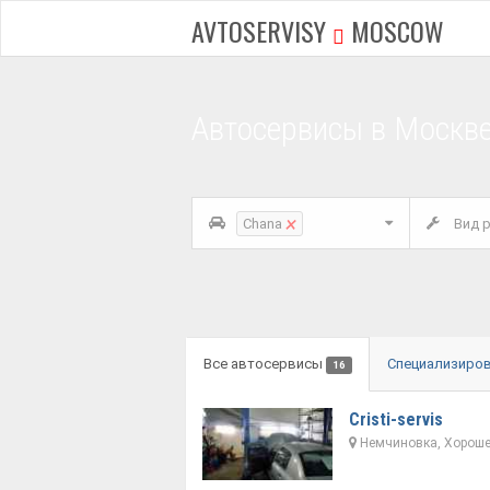
AVTOSERVISY
MOSCOW
Автосервисы в Москв
×
Chana
Вид р
Все автосервисы
Специализиро
16
Cristi-servis
Немчиновка, Хорошев