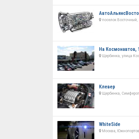
АвтоАльянсВосто
поселок Восточный, 
На Космонавтов, 
Щербинка, улица Ко
Клевер
Щербинка, Симфероп
WhiteSide
Москва, Южнопортов