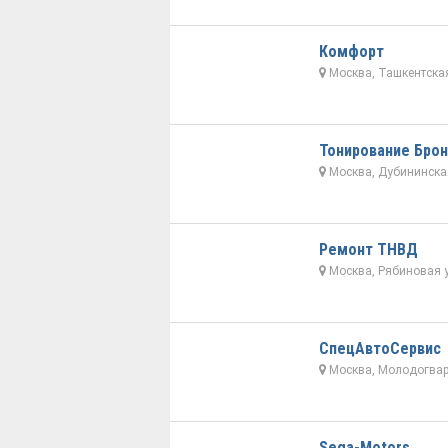
Комфорт
Москва, Ташкентская
Тонирование Брон
Москва, Дубининская
Ремонт ТНВД
Москва, Рябиновая у
СпецАвтоСервис
Москва, Молодогвард
Sega-Motors