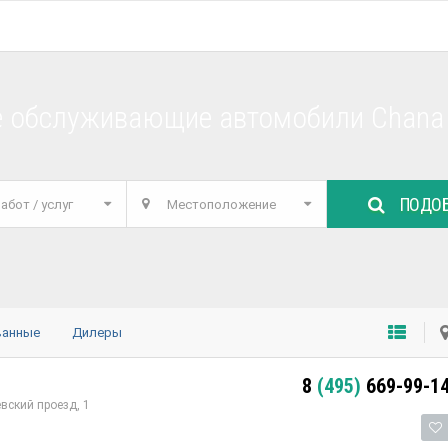
е обслуживающие автомобили Chana
ПОДОБ
абот / услуг
Местоположение
ванные
Дилеры
8
(495)
669-99-1
ский проезд, 1