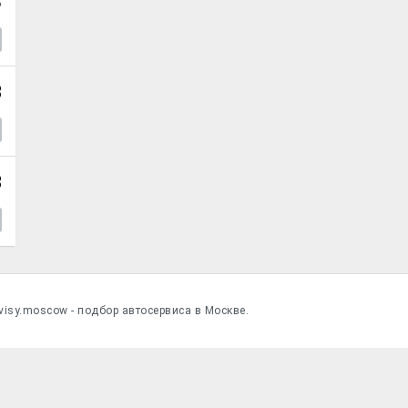
3
8
8
visy.moscow - подбор автосервиса в Москве.