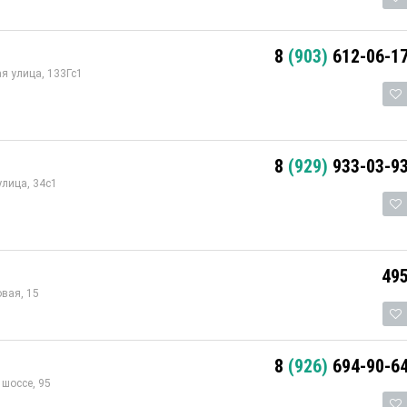
8
(903)
612-06-1
я улица, 133Гс1
8
(929)
933-03-9
лица, 34с1
49
овая, 15
8
(926)
694-90-6
шоссе, 95