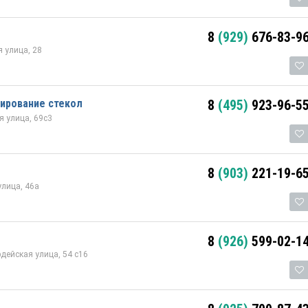
8
(929)
676-83-9
 улица, 28
ирование стекол
8
(495)
923-96-5
 улица, 69с3
8
(903)
221-19-6
лица, 46а
8
(926)
599-02-1
ейская улица, 54 с16