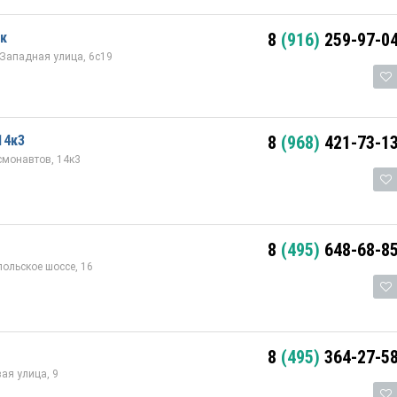
к
8
(916)
259-97-0
Западная улица, 6с19
14к3
8
(968)
421-73-1
смонавтов, 14к3
8
(495)
648-68-8
ольское шоссе, 16
8
(495)
364-27-5
ая улица, 9