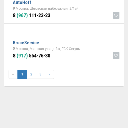
AutoHoff
Москва, Шлюзовая набережная, 2/1с4
8
(967)
111-23-23
BruceService
Москва, Минская улица 2ж, ГСК Сетунь
8
(917)
554-76-30
«
1
2
3
»