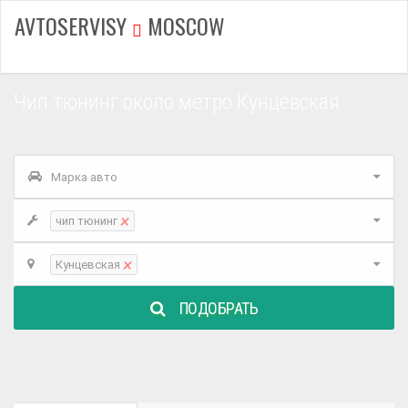
AVTOSERVISY
MOSCOW
Чип тюнинг около метро Кунцевская
Марка авто
×
чип тюнинг
×
Кунцевская
ПОДОБРАТЬ