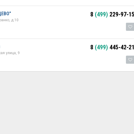
ЦЕВО"
8
(499)
229-97-1
ранко, д.10
й
8
(499)
445-42-2
ая улица, 9