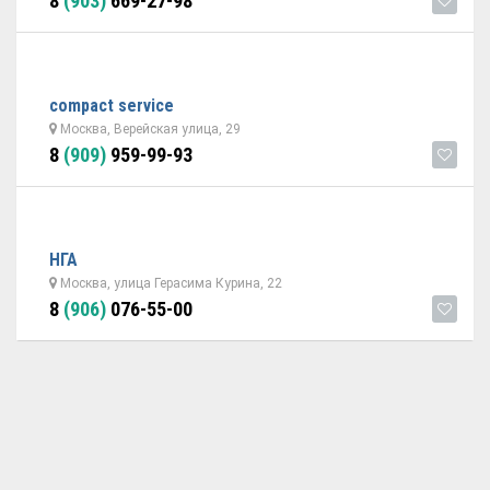
8
(903)
669-27-98
compact service
Москва, Верейская улица, 29
8
(909)
959-99-93
НГА
Москва, улица Герасима Курина, 22
8
(906)
076-55-00