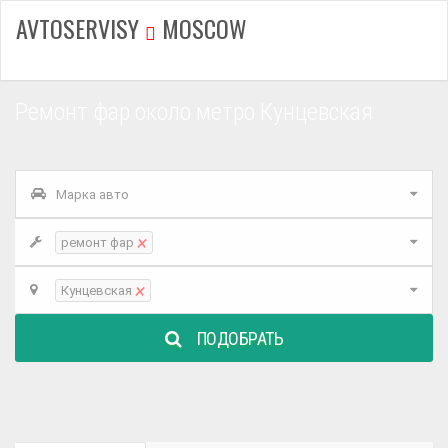
AVTOSERVISY
MOSCOW
Ремонт фар около метро Кунцевская
Марка авто
×
ремонт фар
×
Кунцевская
ПОДОБРАТЬ