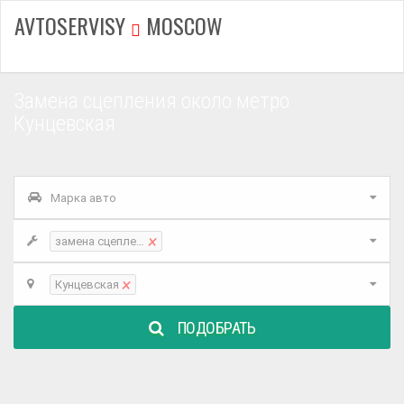
AVTOSERVISY
MOSCOW
Замена сцепления около метро
Кунцевская
Марка авто
×
замена сцепления
×
Кунцевская
ПОДОБРАТЬ