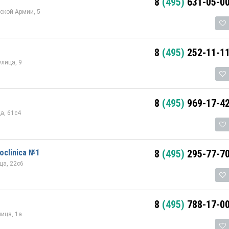
8
(495)
631-05-0
ской Армии, 5
8
(495)
252-11-1
улица, 9
8
(495)
969-17-4
а, 61с4
oclinica №1
8
(495)
295-77-7
ца, 22с6
8
(495)
788-17-0
ица, 1а