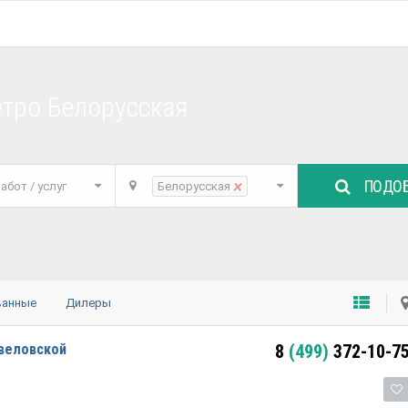
етро Белорусская
ПОДОБ
×
абот / услуг
Белорусская
ванные
Дилеры
авеловской
8
(499)
372-10-7