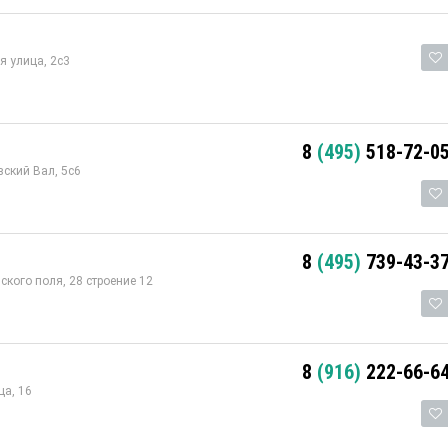
 улица, 2с3
8
(495)
518-72-0
ский Вал, 5с6
8
(495)
739-43-3
ского поля, 28 строение 12
8
(916)
222-66-6
а, 16