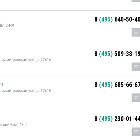
8
(495)
640-50-4
ы, 24с8
8
(495)
509-38-1
водмитровская улица, 12с16
пп
8
(495)
685-66-6
водмитровская улица, 12с10
8
(495)
230-01-4
ский Вал, 43с2