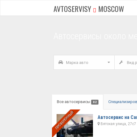
AVTOSERVISY
MOSCOW
Автосервисы около м
Марка авто
Вид р
Все автосервисы
Специализиро
82
ПРОВЕРЕННЫЙ
Автосервис на С
Вятская улица, 27с7