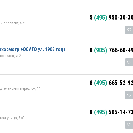
8
(495)
980-30-3
 проспект, 5с1
ехосмотр +ОСАГО ул. 1905 года
8
(985)
766-60-4
ереулок, д.2
8
(495)
665-52-9
дтеченский переулок, 11
8
(495)
505-14-7
ая улица, 5с2