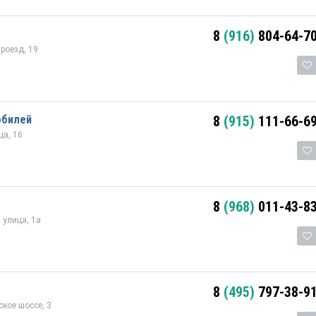
8
(916)
804-64-7
роезд, 19
обилей
8
(915)
111-66-6
а, 16
8
(968)
011-43-8
улица, 1а
8
(495)
797-38-9
кое шоссе, 3