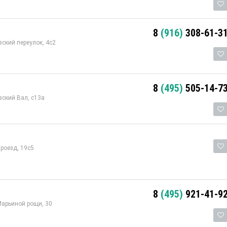
8
(916)
308-61-3
ский переулок, 4с2
8
(495)
505-14-7
ский Вал, с13а
роезд, 19с5
8
(495)
921-41-9
Марьиной рощи, 30