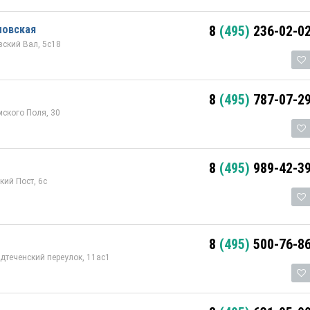
ловская
8
(495)
236-02-0
ский Вал, 5с18
8
(495)
787-07-2
мского Поля, 30
8
(495)
989-42-3
кий Пост, 6с
8
(495)
500-76-8
дтеченский переулок, 11ас1