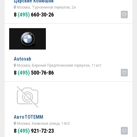
Царские Конюшни
Москва, Турчанинов переулок, 2а
8
(495)
660-30-26
Autosab
Москва, Верхний Предтеченский переулок, 11ас1
8
(495)
500-76-86
АвтоТОТЕММ
Москва, Киевская улица, 14с3
8
(495)
921-72-23