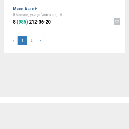
Микс Авто+
Москва, улица Волхонка, 15
8
(985)
212-36-20
«
1
2
»
ОБРАТНАЯ СВЯЗЬ
ДОБАВИТЬ АВТОСЕРВИС
© 2026 Avtoservisy.moscow - подбор автосервиса в Москве.