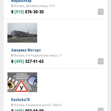
МаршалКар
Москва, Деловая улица, 11к1
8
(915)
076-30-30
Америка Моторс
Москва, 6-я Радиальная улица, 17
8
(495)
327-91-65
Kashirka78
Москва, Каширское шоссе, 78к6с3
8
(495)
902-68-09