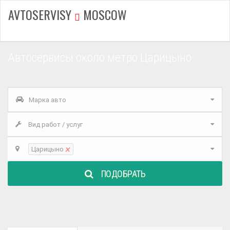
AVTOSERVISY
MOSCOW
Автосервисы около метро Царицыно
Марка авто
Вид работ / услуг
×
Царицыно
ПОДОБРАТЬ